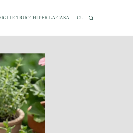
IGLI E TRUCCHI PER LA CASA
CUCINA E RICETTE
G