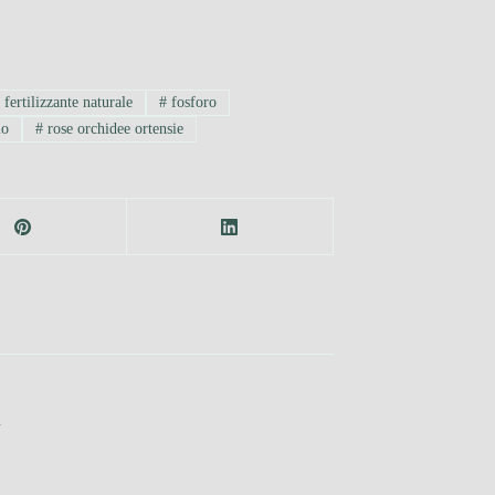
#
fertilizzante naturale
#
fosforo
io
#
rose orchidee ortensie
n