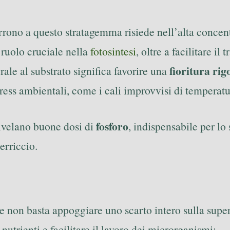
icorrono a questo stratagemma risiede nell’alta conce
 ruolo cruciale nella
fotosintesi
, oltre a facilitare il
fioritura rig
ale al substrato significa favorire una
ress ambientali, come i cali improvvisi di temperatura
fosforo
 rivelano buone dosi di
, indispensabile per lo
erriccio.
e non basta appoggiare uno scarto intero sulla superf
utrienti e facilitare il lavoro dei microrganismi: