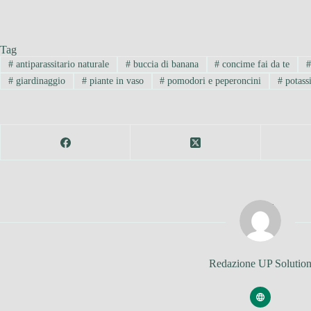
Tag
#
antiparassitario naturale
#
buccia di banana
#
concime fai da te
#
giardinaggio
#
piante in vaso
#
pomodori e peperoncini
#
potass
Redazione UP Solutio