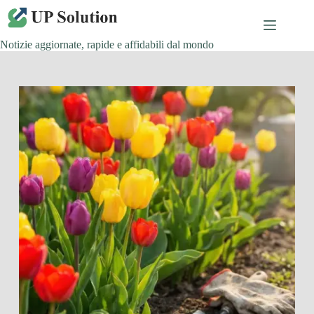
Salta
al
contenuto
Notizie aggiornate, rapide e affidabili dal mondo