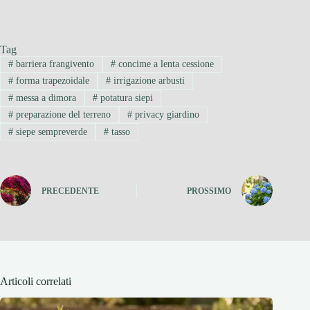
Tag
#
barriera frangivento
#
concime a lenta cessione
#
forma trapezoidale
#
irrigazione arbusti
#
messa a dimora
#
potatura siepi
#
preparazione del terreno
#
privacy giardino
#
siepe sempreverde
#
tasso
PRECEDENTE
PROSSIMO
Articoli correlati