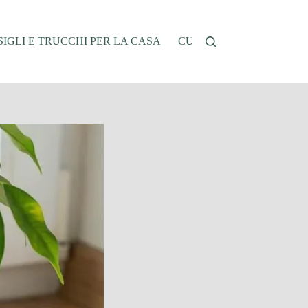
IGLI E TRUCCHI PER LA CASA
CUCINA E RICETTE
G