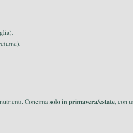
glia).
arciume).
solo in primavera/estate
 nutrienti. Concima
, con u