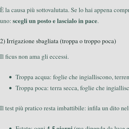
È la causa più sottovalutata. Se lo hai appena compr
scegli un posto e lascialo in pace
uno:
.
2) Irrigazione sbagliata (troppa o troppo poca)
Il ficus non ama gli eccessi.
Troppa acqua: foglie che ingialliscono, terr
Troppa poca: terra secca, foglie che ingiallis
Il test più pratico resta imbattibile: infila un dito n
4-5 giorni
Estate: ogni
(ma dipende da luce e