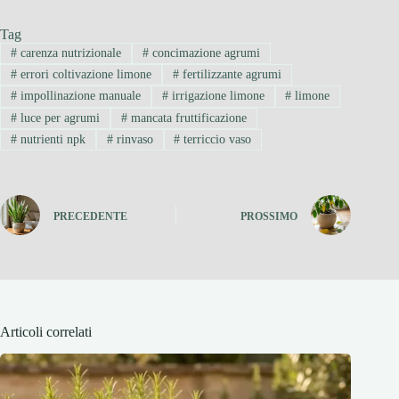
Tag
#
carenza nutrizionale
#
concimazione agrumi
#
errori coltivazione limone
#
fertilizzante agrumi
#
impollinazione manuale
#
irrigazione limone
#
limone
#
luce per agrumi
#
mancata fruttificazione
#
nutrienti npk
#
rinvaso
#
terriccio vaso
PRECEDENTE
PROSSIMO
Articoli correlati