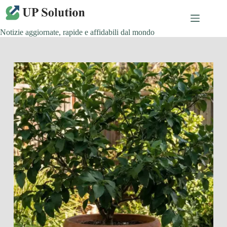
Salta
al
contenuto
Notizie aggiornate, rapide e affidabili dal mondo