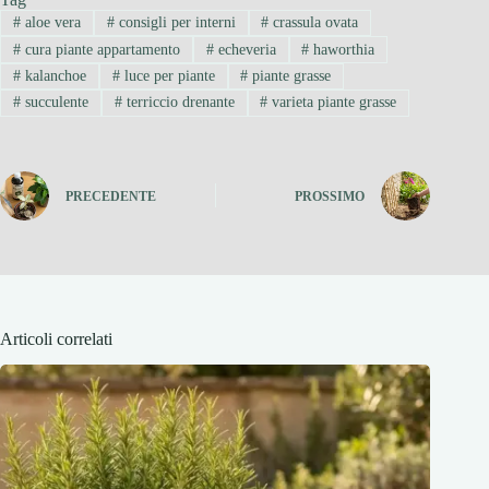
#
aloe vera
#
consigli per interni
#
crassula ovata
#
cura piante appartamento
#
echeveria
#
haworthia
#
kalanchoe
#
luce per piante
#
piante grasse
#
succulente
#
terriccio drenante
#
varieta piante grasse
PRECEDENTE
PROSSIMO
Articoli correlati