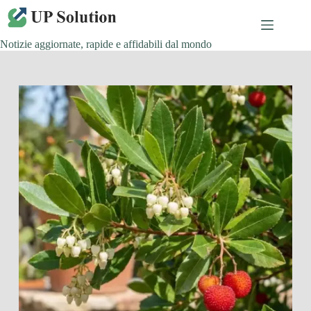
Salta
al
contenuto
Notizie aggiornate, rapide e affidabili dal mondo