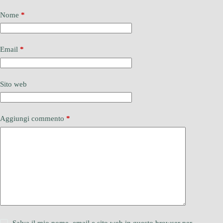
Nome
*
Email
*
Sito web
Aggiungi commento
*
Salva il mio nome, email e sito web in questo browser per