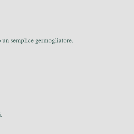
 o un semplice germogliatore.
i
.