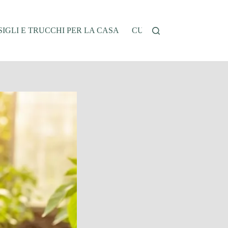
IGLI E TRUCCHI PER LA CASA
CUCINA E RICETTE
G