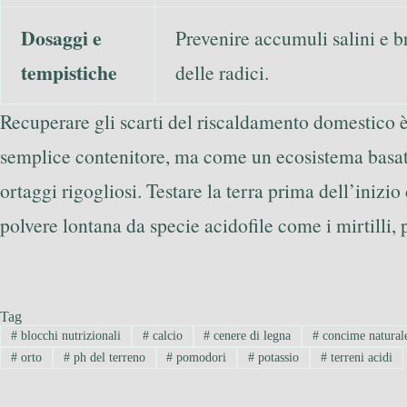
Dosaggi e
Prevenire accumuli salini e b
tempistiche
delle radici.
Recuperare gli scarti del riscaldamento domestico 
semplice contenitore, ma come un ecosistema basat
ortaggi rigogliosi. Testare la terra prima dell’inizi
polvere lontana da specie acidofile come i mirtilli, p
Tag
#
blocchi nutrizionali
#
calcio
#
cenere di legna
#
concime natural
#
orto
#
ph del terreno
#
pomodori
#
potassio
#
terreni acidi