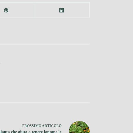
n
PROSSIMO
ARTICOLO
ianta che aiuta a tenere lontane le