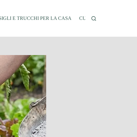
IGLI E TRUCCHI PER LA CASA
CUCINA E RICETTE
G