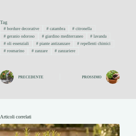
Tag
#
bordure decorative
#
catambra
#
citronella
#
geranio odoroso
#
giardino mediterraneo
#
lavanda
#
oli essenziali
#
piante antizanzare
#
repellenti chimici
#
rosmarino
#
zanzare
#
zanzariere
PRECEDENTE
PROSSIMO
Articoli correlati