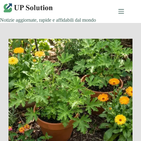
Salta
al
contenuto
Notizie aggiornate, rapide e affidabili dal mondo